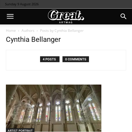
Sunday 9 August 2026
Home
Authors
Posts by Cynthia Bellanger
Cynthia Bellanger
4 POSTS
0 COMMENTS
ARTIST PORTRAIT