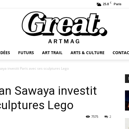
C
25.8
Paris
IDÉES
FUTURS
ART TRAIL
ARTS & CULTURE
CONTAC
GREAT-
ya investit Paris avec ses sculptures Lego
an Sawaya investit
ARTMAG
culptures Lego
7575
2