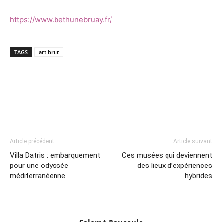
https://www.bethunebruay.fr/
TAGS
art brut
Article précédent
Article suivant
Villa Datris : embarquement
Ces musées qui deviennent
pour une odyssée
des lieux d’expériences
méditerranéenne
hybrides
Salomé Raucoule