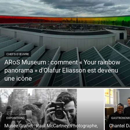
CHEFS-D'ŒUVRE
ARoS Museum : comment « Your rainbow
panorama » d’Olafur Eliasson est devenu
une icône
EXPOSITIONS
GASTRONOMI
Musée Granet : Paul McCartney, Photographe,
Chantel Da