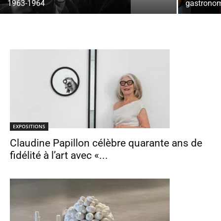
1963-1964
gastronom
EXPOSITIONS
Claudine Papillon célèbre quarante ans de
fidélité à l’art avec «...