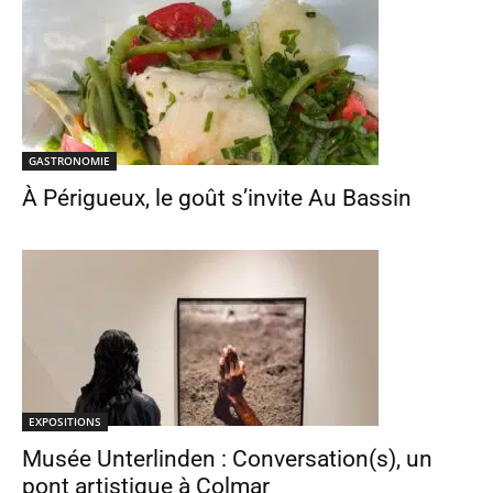
GASTRONOMIE
À Périgueux, le goût s’invite Au Bassin
EXPOSITIONS
Musée Unterlinden : Conversation(s), un
pont artistique à Colmar