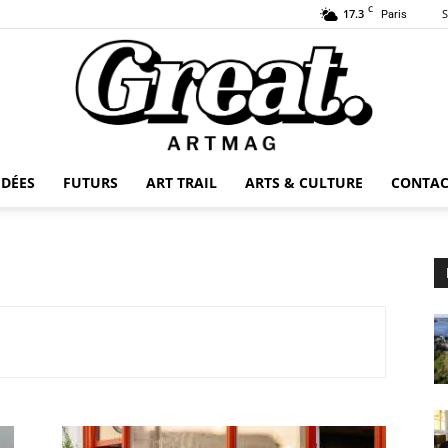
C
17.3
S
Paris
IDÉES
FUTURS
ART TRAIL
ARTS & CULTURE
CONTAC
GREAT-
ARTMAG