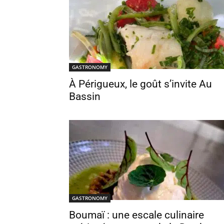
GASTRONOMY
À Périgueux, le goût s’invite Au
Bassin
GASTRONOMY
Boumaï : une escale culinaire