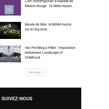
L’Art contemporain d’Isabelle de
Maison Rouge : 16 idées reçues
Musée de Sète : le MIAM monte
sur le ring avec...
Yan Pei-Ming à Pékin : l’exposition
événement Landscape of
Childhood
Voir plus
SUIVEZ-NOUS