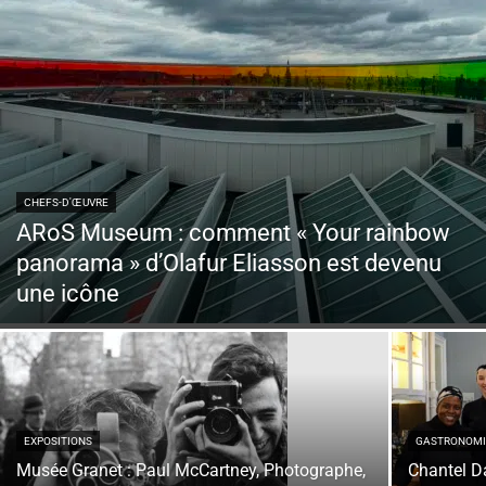
CHEFS-D'ŒUVRE
ARoS Museum : comment « Your rainbow
panorama » d’Olafur Eliasson est devenu
une icône
EXPOSITIONS
GASTRONOMI
Musée Granet : Paul McCartney, Photographe,
Chantel Da