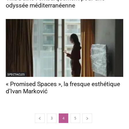
odyssée méditerranéenne
SPECTACLES
« Promised Spaces », la fresque esthétique
d’Ivan Marković
3
4
5