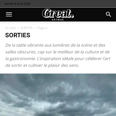
samedi 8 août 2026
Accueil
SORTIES
Page 4
SORTIES
De la table vibrante aux lumières de la scène et des
salles obscures, cap sur le meilleur de la culture et de
la gastronomie. L’inspiration idéale pour célébrer l’art
de sortir et cultiver le plaisir des sens.