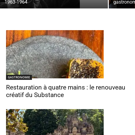
1963-1964
gastronom
GASTRONOMIE
Restauration à quatre mains : le renouveau
créatif du Substance