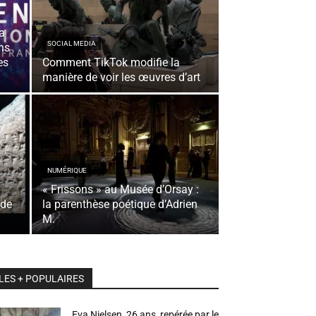
a
SOCIAL MEDIA
ns
es
Comment TikTok modifie la
manière de voir les œuvres d’art
NUMÉRIQUE
« Frissons » au Musée d’Orsay :
 de
la parenthèse poétique d’Adrien
M.
LES + POPULAIRES
Eva Nielsen, 26 ans, repérée par le