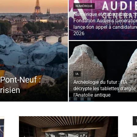
NUMÉRIQUE
Numérique et transmission : l
Fondation Audiens Génératio
lance son appel à candidatur
2026
IA
 Pont-Neuf :
Archéologie du futur : l’IA
risien
décrypte les tablettes d’argile
l’Anatolie antique