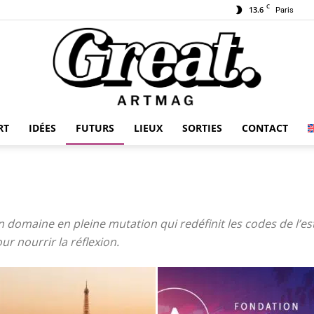
C
13.6
Paris
RT
IDÉES
FUTURS
LIEUX
SORTIES
CONTACT
GREAT-
n domaine en pleine mutation qui redéfinit les codes de l’es
our nourrir la réflexion.
ARTMAG