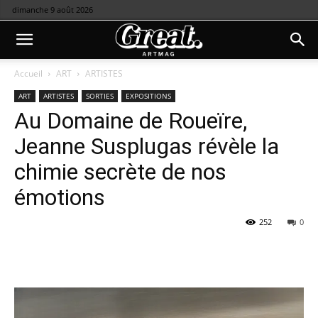
dimanche 9 août 2026
Accueil
ART
ARTISTES
ART
ARTISTES
SORTIES
EXPOSITIONS
Au Domaine de Roueïre,
Jeanne Susplugas révèle la
chimie secrète de nos
émotions
252
0