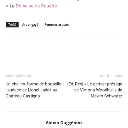
> Le
Domaine de Roueïre
TAGS
Art engagé
Femmes artistes
Article précédent
Article suivant
Un chai en forme de bouteille :
[Éd. Rey] « Le dernier présage
l’audace de Lionel Jadot au
de Victoria Woodhull » de
Château Castigno
Maxim Schwartz
Alexia Guggémos