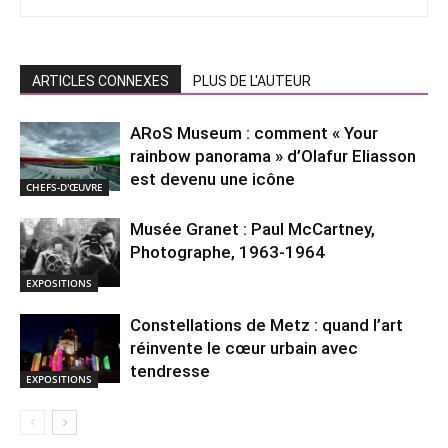
ARTICLES CONNEXES
PLUS DE L'AUTEUR
ARoS Museum : comment « Your
rainbow panorama » d’Olafur Eliasson
est devenu une icône
CHEFS-D'ŒUVRE
Musée Granet : Paul McCartney,
Photographe, 1963-1964
EXPOSITIONS
Constellations de Metz : quand l’art
réinvente le cœur urbain avec
tendresse
EXPOSITIONS