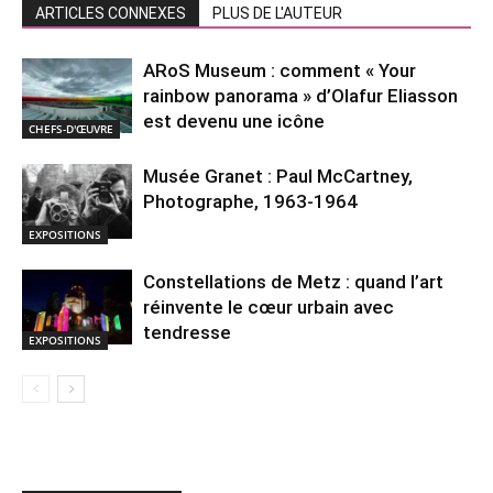
ARTICLES CONNEXES
PLUS DE L'AUTEUR
ARoS Museum : comment « Your
rainbow panorama » d’Olafur Eliasson
est devenu une icône
CHEFS-D'ŒUVRE
Musée Granet : Paul McCartney,
Photographe, 1963-1964
EXPOSITIONS
Constellations de Metz : quand l’art
réinvente le cœur urbain avec
tendresse
EXPOSITIONS