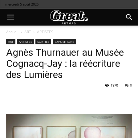
mercredi 5 août 2026
Accueil
ART
ARTISTES
ART
ARTISTES
SORTIES
EXPOSITIONS
Agnès Thurnauer au Musée
Cognacq-Jay : la réécriture
des Lumières
1970
0