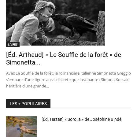
LIVRES
[Éd. Arthaud] « Le Souffle de la forêt » de
Simonetta...
Avec Le Souffle de la forêt, la romancière italienne Simonetta Greggio
s’empare d’une figure aussi discrète que fascinante : Simona Kossak,
héritière d’une grande...
LES + POPULAIRES
[Éd. Hazan] « Sorolla » de Joséphine Bindé