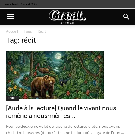
vendredi 7 août 2026
Accueil
Tags
Récit
Tag: récit
LIVRES
[Aude à la lecture] Quand le vivant nous
ramène à nous-mêmes...
Pour ce deuxième volet de la série de lectures d'été, nous avons
choisi trois œuvres (deux récits, une fiction) où la figure de l'ours...