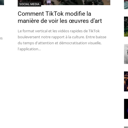
SOCIAL MEDIA
Comment TikTok modifie la
manière de voir les œuvres d’art
Le format vertical et les vidéos rapides de TikTok
bouleversent notre rapport à la culture. Entre baisse
es
du temps d'attention et démocratisation visuelle,
l'application...