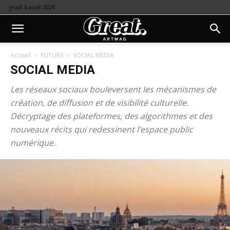
jeudi 6 août 2026
Accueil
FUTURS
SOCIAL MEDIA
SOCIAL MEDIA
Les réseaux sociaux bouleversent les mécanismes de
création, de diffusion et de visibilité culturelle.
Décryptage des plateformes, des algorithmes et des
nouveaux récits qui redessinent l’espace public
numérique.