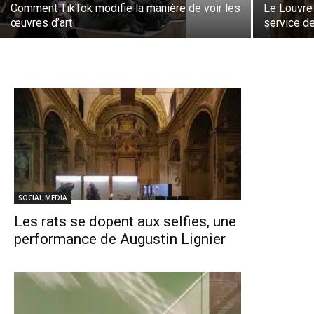
Comment TikTok modifie la manière de voir les
Le Louvre 
œuvres d’art
service de 
SOCIAL MEDIA
Les rats se dopent aux selfies, une
performance de Augustin Lignier