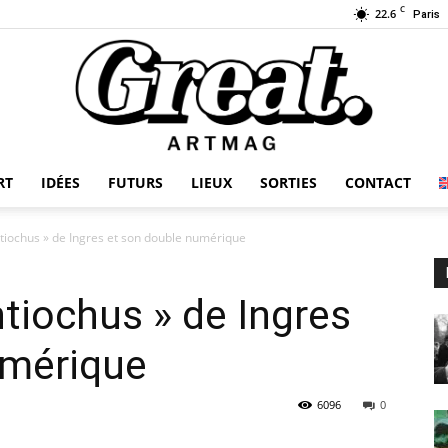
C
22.6
Paris
RT
IDÉES
FUTURS
LIEUX
SORTIES
CONTACT
GREAT-
ntiochus » de Ingres et son double numérique
ntiochus » de Ingres
ARTMAG
umérique
6096
0