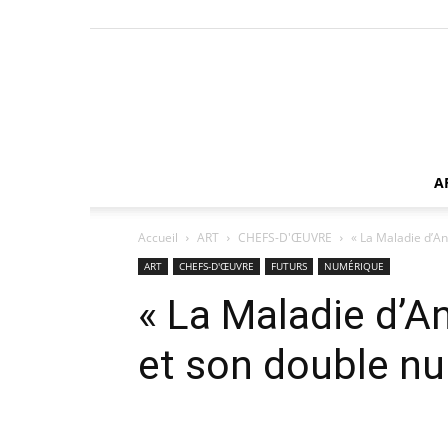
A
Accueil
ART
CHEFS-D'ŒUVRE
« La Maladie d’A
ART
CHEFS-D'ŒUVRE
FUTURS
NUMÉRIQUE
« La Maladie d’A
et son double n