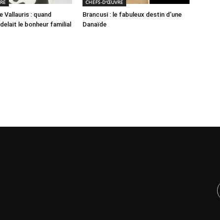
VRE
CHEFS-D'ŒUVRE
e Vallauris : quand
Brancusi : le fabuleux destin d’une
elait le bonheur familial
Danaïde