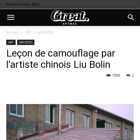
mercredi 5 août 2026
Accueil
ART
ARTISTES
ART
ARTISTES
Leçon de camouflage par
l’artiste chinois Liu Bolin
7329
2