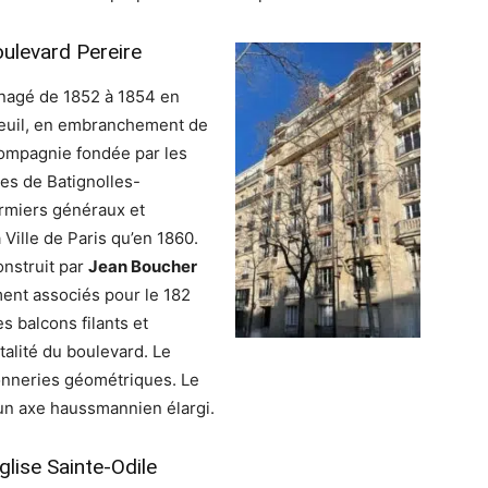
oulevard Pereire
énagé de 1852 à 1854 en
Auteuil, en embranchement de
compagnie fondée par les
nes de Batignolles-
ermiers généraux et
 Ville de Paris qu’en 1860.
nstruit par
Jean Boucher
ent associés pour le 182
 balcons filants et
alité du boulevard. Le
rronneries géométriques. Le
s un axe haussmannien élargi.
glise Sainte-Odile