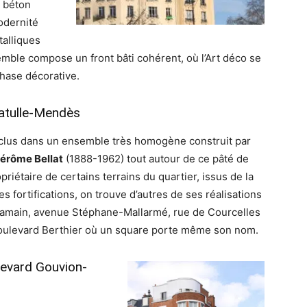
e béton
odernité
talliques
semble compose un front bâti cohérent, où l’Art déco se
phase décorative.
Catulle-Mendès
clus dans un ensemble très homogène construit par
érôme Bellat
(1888-1962) tout autour de ce pâté de
riétaire de certains terrains du quartier, issus de la
s fortifications, on trouve d’autres de ses réalisations
Samain, avenue Stéphane-Mallarmé, rue de Courcelles
oulevard Berthier où un square porte même son nom.
levard Gouvion-