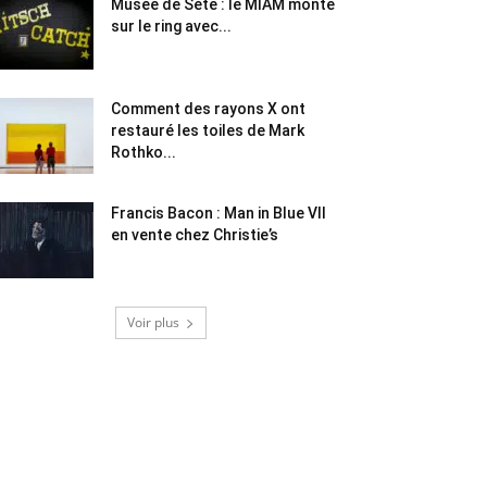
Musée de Sète : le MIAM monte
sur le ring avec...
Comment des rayons X ont
restauré les toiles de Mark
Rothko...
Francis Bacon : Man in Blue VII
en vente chez Christie’s
Voir plus