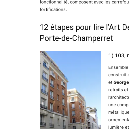
fonctionnalité, composent avec les carrefour
fortifications.
12 étapes pour lire l’Art D
Porte-de-Champerret
1) 103, 
Ensemble 
construit 
et
George
retraits e
l’architec
une compo
métalliqu
ornementa
lumière et