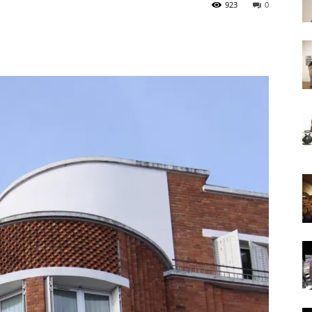
923
0