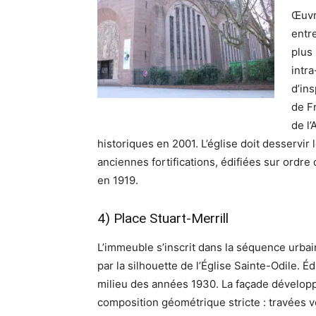
Œuvr
entr
plus 
intr
d’ins
de F
de l
historiques en 2001. L’église doit desservir
anciennes fortifications, édifiées sur ordr
en 1919.
4) Place Stuart-Merrill
L’immeuble s’inscrit dans la séquence urba
par la silhouette de l’Église Sainte-Odile. Éd
milieu des années 1930. La façade dévelop
composition géométrique stricte : travées v