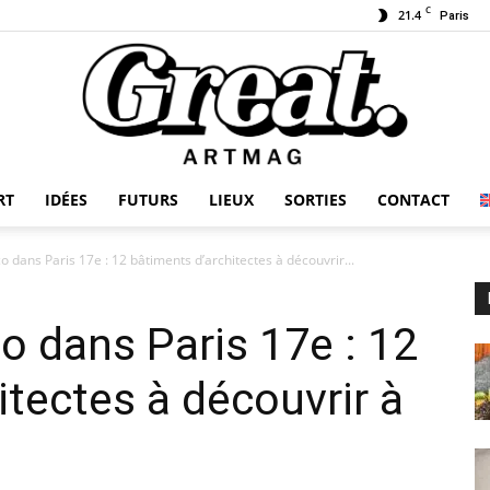
C
21.4
Paris
RT
IDÉES
FUTURS
LIEUX
SORTIES
CONTACT
GREAT-
 dans Paris 17e : 12 bâtiments d’architectes à découvrir...
o dans Paris 17e : 12
ARTMAG
itectes à découvrir à