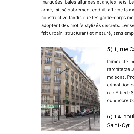
marquées, baies alignées et angles nets. L
armé, laissé sobrement enduit, affirme la m
constructive tandis que les garde-corps mé
adoptent des motifs stylisés discrets. L’en
fait urbain, structurant et mesuré, sans em
5) 1, rue 
Immeuble in
l’architecte
J
maisons. Prop
démolition de
rue Albert-
ou encore b
6) 14, bou
Saint-Cyr