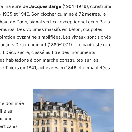
e majeure de
Jacques Barge
(1904-1979), construite
e 1935 et 1946. Son clocher culmine à 72 mètres, le
haut de Paris, signal vertical exceptionnel dans Paris
a-muros. Des volumes massifs en béton, coupoles
piration byzantine simplifiées. Les vitraux sont signés
rançois Décorchemont (1880-1971). Un manifeste rare
’Art Déco sacré, classé au titre des monuments
 les habitations à bon marché construites sur les
e de Thiers en 1841, achevées en 1846 et démantelées
ine dominée
ifié au
pe une
erticales