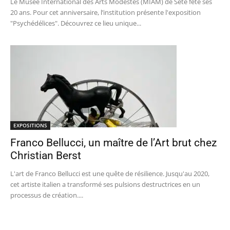
Le Musée International des Arts Modestes (MIAM) de Sète fête ses
20 ans. Pour cet anniversaire, l’institution présente l'exposition
"Psychédélices". Découvrez ce lieu unique...
EXPOSITIONS
Franco Bellucci, un maître de l’Art brut chez
Christian Berst
L'art de Franco Bellucci est une quête de résilience. Jusqu'au 2020,
cet artiste italien a transformé ses pulsions destructrices en un
processus de création....