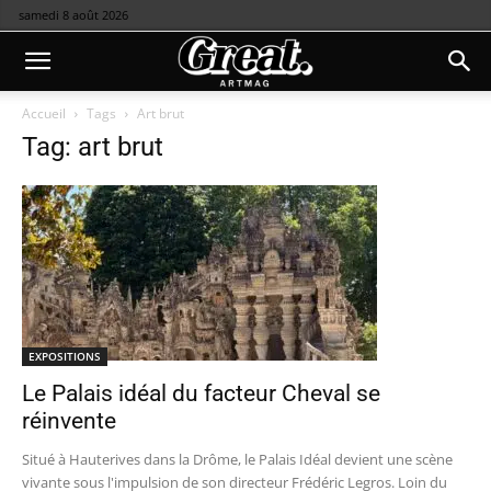
samedi 8 août 2026
Accueil
Tags
Art brut
Tag: art brut
EXPOSITIONS
Le Palais idéal du facteur Cheval se
réinvente
Situé à Hauterives dans la Drôme, le Palais Idéal devient une scène
vivante sous l'impulsion de son directeur Frédéric Legros. Loin du