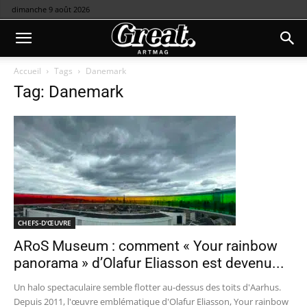
dimanche 9 août 2026
Accueil
Tags
Danemark
Tag: Danemark
CHEFS-D'ŒUVRE
ARoS Museum : comment « Your rainbow
panorama » d’Olafur Eliasson est devenu...
Un halo spectaculaire semble flotter au-dessus des toits d'Aarhus.
Depuis 2011, l'œuvre emblématique d'Olafur Eliasson, Your rainbow