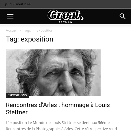
jeudi 6 août 2026
Accueil
Tags
Exposition
Tag: exposition
EXPOSITIONS
Rencontres d’Arles : hommage à Louis
Stettner
L’exposition Le Monde de Louis Stettner se tient aux 56ème
Rencontres de la Photographie, à Arles. Cette rétrospective rend