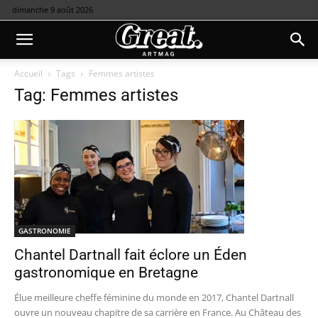
dimanche 9 août 2026
Accueil
Tags
Femmes artistes
Tag: Femmes artistes
GASTRONOMIE
Chantel Dartnall fait éclore un Éden
gastronomique en Bretagne
Élue meilleure cheffe féminine du monde en 2017, Chantel Dartnall
ouvre un nouveau chapitre de sa carrière en France. Au Château des