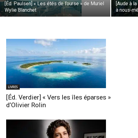
[Éd. Paulsen] « Les étés de l’ourse » de Muriel
[Aude à la
Wylie Blanchet
à nous-m
LIVRES
[Éd. Verdier] « Vers les îles éparses »
d’Olivier Rolin