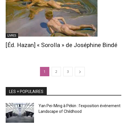
LIVRES
[Éd. Hazan] « Sorolla » de Joséphine Bindé
1
2
3
LES + POPULAIRES
Yan Pei-Ming à Pékin : l’exposition événement
Landscape of Childhood