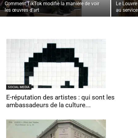
Comment TikTok modifie la manière de voir
Le Louvre
les œuvres d’art
au service 
SOCIAL MEDIA
E-réputation des artistes : qui sont les
ambassadeurs de la culture...