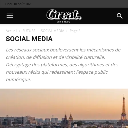
lundi 10 août 2026
Accueil
FUTURS
SOCIAL MEDIA
Page 3
SOCIAL MEDIA
Les réseaux sociaux bouleversent les mécanismes de
création, de diffusion et de visibilité culturelle.
Décryptage des plateformes, des algorithmes et des
nouveaux récits qui redessinent l’espace public
numérique.