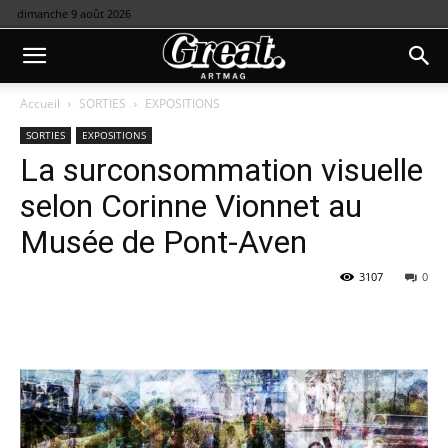
dimanche 9 août 2026
Accueil
SORTIES
EXPOSITIONS
SORTIES
EXPOSITIONS
La surconsommation visuelle
selon Corinne Vionnet au
Musée de Pont-Aven
3107
0