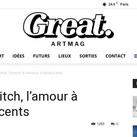
C
24.9
Paris
RT
IDÉES
FUTURS
LIEUX
SORTIES
CONTACT
GREAT-
itch, l’amour à hauteur d’adolescents
tch, l’amour à
ARTMAG
cents
1293
0