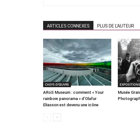
ARTICLES CONNEXES
PLUS DE L'AUTEUR
CHEFS-D'ŒUVRE
EXPOSITION
ARoS Museum : comment « Your
Musée Grane
rainbow panorama » d’Olafur
Photograph
Eliasson est devenu une icône