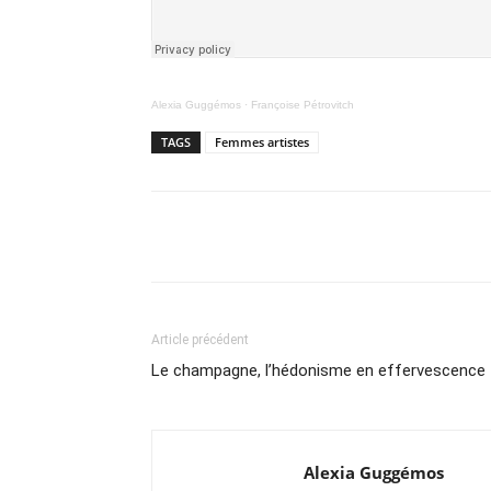
Alexia Guggémos
·
Françoise Pétrovitch
TAGS
Femmes artistes
Partager
Article précédent
Le champagne, l’hédonisme en effervescence
Alexia Guggémos