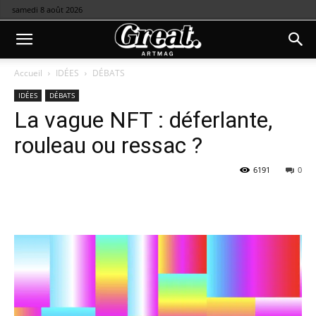
samedi 8 août 2026
Accueil
IDÉES
DÉBATS
IDÉES
DÉBATS
La vague NFT : déferlante,
rouleau ou ressac ?
6191
0