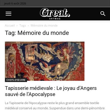
jeudi 6 août 2026
Accueil
Tags
Mémoire du monde
Tag: Mémoire du monde
CHEFS-D'ŒUVRE
Tapisserie médievale : Le joyau d’Angers
sauvé de l’Apocalypse
La Tapisserie de l’Apocalypse reste le plus grand ensemble textile
médiéval conservé au monde. Suspendue dans une demi-pénombre