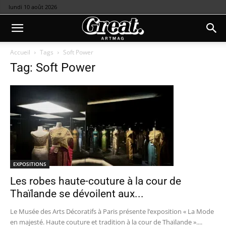
lundi 10 août 2026
Accueil
Tags
Soft Power
Tag: Soft Power
EXPOSITIONS
Les robes haute-couture à la cour de
Thaïlande se dévoilent aux...
Le Musée des Arts Décoratifs à Paris présente l’exposition « La Mode
en majesté. Haute couture et tradition à la cour de Thaïlande »....