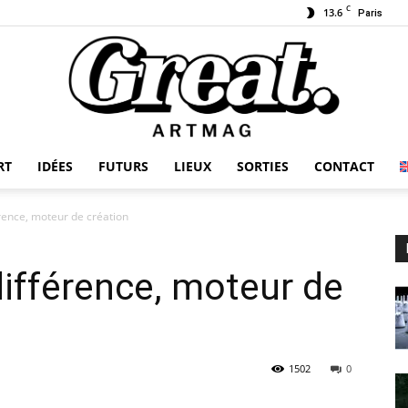
C
13.6
Paris
RT
IDÉES
FUTURS
LIEUX
SORTIES
CONTACT
GREAT-
érence, moteur de création
différence, moteur de
ARTMAG
1502
0