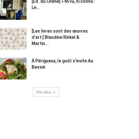
[Éd. du Chêne] « Ni vu, ni connu :
Le...
[Les livres sont des œuvres
d’art ] Blandine Rinkel &
Martin...
À Périgueux, le goût s’invite Au
Bassin
Voir plus