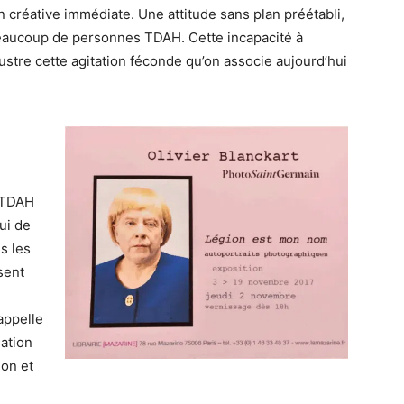
on créative immédiate. Une attitude sans plan préétabli,
eaucoup de personnes TDAH. Cette incapacité à
lustre cette agitation féconde qu’on associe aujourd’hui
u TDAH
ui de
s les
ssent
appelle
éation
ion et