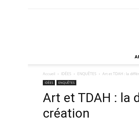
A
Accueil
IDÉES
ENQUÊTES
Art et TDAH : la diff
IDÉES
ENQUÊTES
Art et TDAH : la 
création