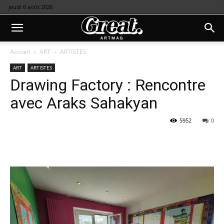
jeudi 6 août 2026
Accueil
ART
ARTISTES
ART
ARTISTES
Drawing Factory : Rencontre
avec Araks Sahakyan
5952
0