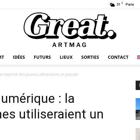
C
31
Paris
RT
IDÉES
FUTURS
LIEUX
SORTIES
CONTACT
GREAT-
la majorité des jeunes utiliseraient un pseudo
numérique : la
ARTMAG
es utiliseraient un