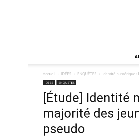
A
Accueil
IDÉES
ENQUÊTES
Identité numérique : 
IDÉES
ENQUÊTES
[Étude] Identité 
majorité des jeun
pseudo