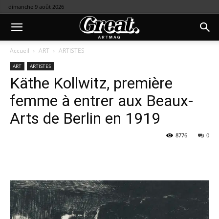
dimanche 9 août 2026
Accueil
ART
ARTISTES
ART
ARTISTES
Käthe Kollwitz, première
femme à entrer aux Beaux-
Arts de Berlin en 1919
8776
0