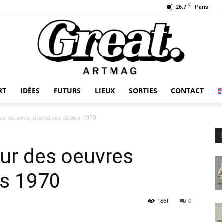
C
26.7
Paris
RT
IDÉES
FUTURS
LIEUX
SORTIES
CONTACT
GREAT-
des oeuvres japonaises depuis 1970
eur des oeuvres
ARTMAG
is 1970
1861
0