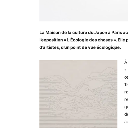
La Maison de la culture du Japon à Paris acc
l’exposition « L’Écologie des choses ». Ell
d’artistes, d’un point de vue écologique.
À
«
œ
1
r
r
g
d
a