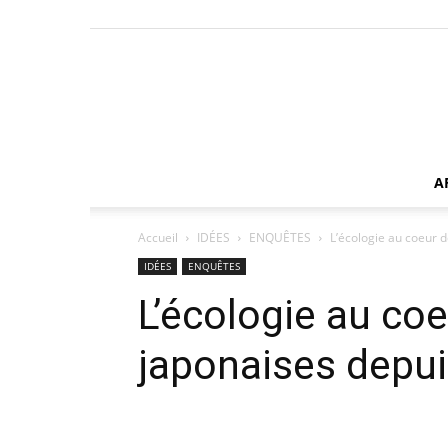
A
Accueil
IDÉES
ENQUÊTES
L’écologie au coeur 
IDÉES
ENQUÊTES
L’écologie au co
japonaises depu