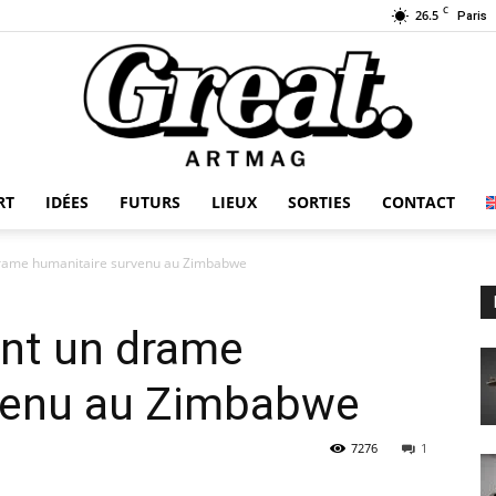
C
26.5
Paris
RT
IDÉES
FUTURS
LIEUX
SORTIES
CONTACT
GREAT-
drame humanitaire survenu au Zimbabwe
int un drame
ARTMAG
venu au Zimbabwe
7276
1