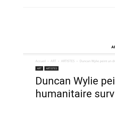
A
Accueil
ART
ARTISTES
Duncan Wylie peint un 
ART
ARTISTES
Duncan Wylie pe
humanitaire sur