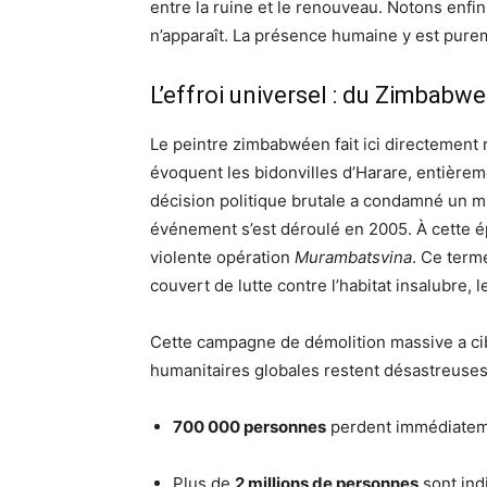
entre la ruine et le renouveau. Notons enfi
n’apparaît. La présence humaine y est pure
L’effroi universel : du Zimbabw
Le peintre zimbabwéen fait ici directement r
évoquent les bidonvilles d’Harare, entièrem
décision politique brutale a condamné un mi
événement s’est déroulé en 2005. À cette 
violente opération
Murambatsvina
. Ce term
couvert de lutte contre l’habitat insalubre, l
Cette campagne de démolition massive a cib
humanitaires globales restent désastreuses
700 000 personnes
perdent immédiatem
Plus de
2 millions de personnes
sont ind