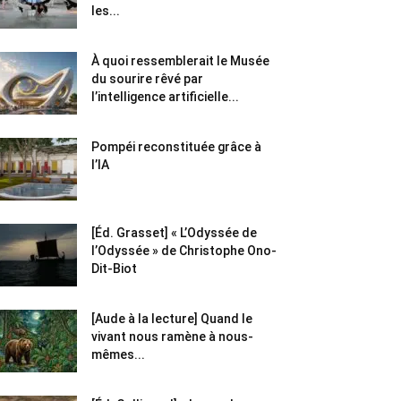
les...
À quoi ressemblerait le Musée
du sourire rêvé par
l’intelligence artificielle...
Pompéi reconstituée grâce à
l’IA
[Éd. Grasset] « L’Odyssée de
l’Odyssée » de Christophe Ono-
Dit-Biot
[Aude à la lecture] Quand le
vivant nous ramène à nous-
mêmes...