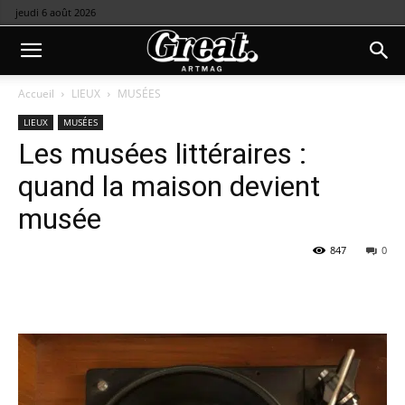
jeudi 6 août 2026
Accueil
LIEUX
MUSÉES
LIEUX
MUSÉES
Les musées littéraires :
quand la maison devient
musée
847
0