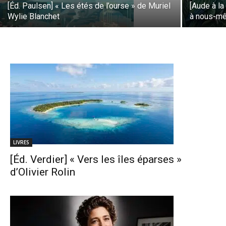
[Éd. Paulsen] « Les étés de l’ourse » de Muriel
[Aude à la
Wylie Blanchet
à nous-m
LIVRES
[Éd. Verdier] « Vers les îles éparses »
d’Olivier Rolin