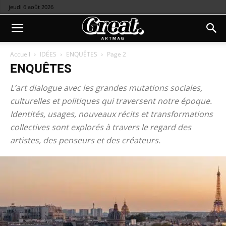
jeudi 6 août 2026
Accueil
IDÉES
ENQUÊTES
Page 2
ENQUÊTES
L’art dialogue avec les grandes mutations sociales,
culturelles et politiques qui traversent notre époque.
Identités, usages, nouveaux récits et transformations
collectives sont explorés à travers le regard des
artistes, des penseurs et des créateurs.