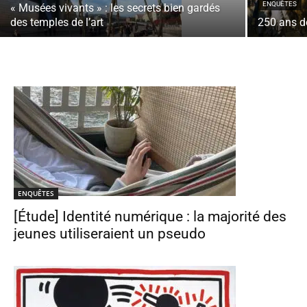
ENQUÊTES
« Musées vivants » : les secrets bien gardés
des temples de l’art
250 ans de
ENQUÊTES
[Étude] Identité numérique : la majorité des
jeunes utiliseraient un pseudo