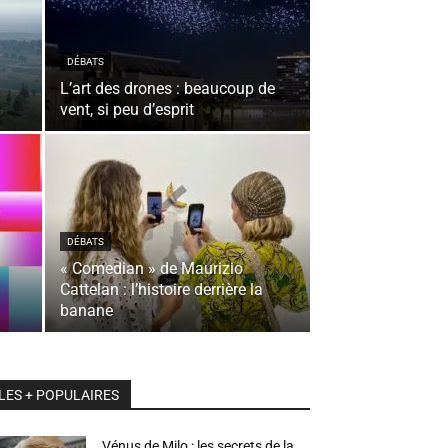
DÉBATS
L’art des drones : beaucoup de
vent, si peu d’esprit
DÉBATS
« Comedian » de Maurizio
Cattelan : l’histoire derrière la
banane
LES + POPULAIRES
Vénus de Milo : les secrets de la