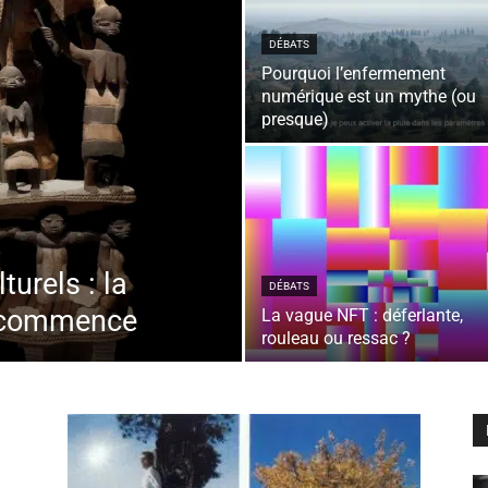
DÉBATS
Pourquoi l’enfermement
numérique est un mythe (ou
presque)
turels : la
DÉBATS
le commence
La vague NFT : déferlante,
rouleau ou ressac ?