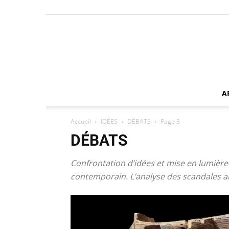
A
Accueil
IDÉES
DÉBATS
Page 3
DÉBATS
Confrontation d’idées et mise en lumière
contemporain. L’analyse des scandales arti