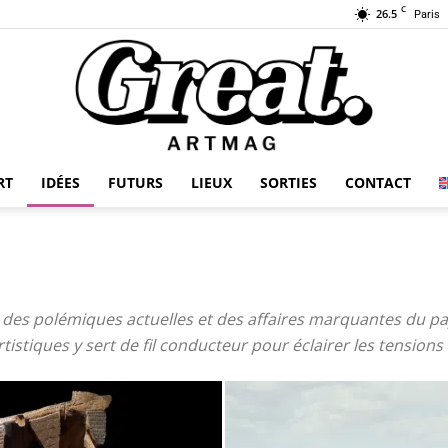
C
26.5
Paris
RT
IDÉES
FUTURS
LIEUX
SORTIES
CONTACT
GREAT-
 des polémiques actuelles et des affaires marquantes du pa
stiques y sert de fil conducteur pour éclairer les tensions s
ARTMAG