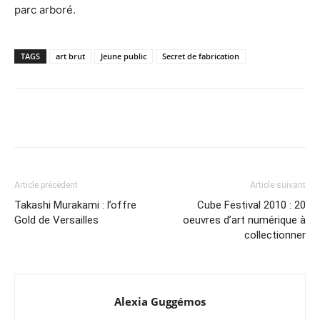
parc arboré.
TAGS
art brut
Jeune public
Secret de fabrication
Article précédent
Article suivant
Takashi Murakami : l’offre
Cube Festival 2010 : 20
Gold de Versailles
oeuvres d’art numérique à
collectionner
Alexia Guggémos