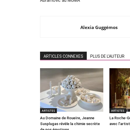
Abramović au MoMA
Alexia Guggémos
ARTICLES CONNEXES
PLUS DE L'AUTEUR
ARTISTES
ARTISTES
Au Domaine de Roueïre, Jeanne
La Roche-Gu
Susplugas révèle la chimie secrète
avec l’arti
de nos émotions