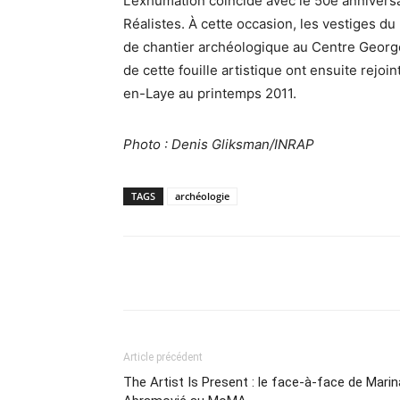
L’exhumation coïncide avec le 50e anniversa
Réalistes. À cette occasion, les vestiges d
de chantier archéologique au Centre George
de cette fouille artistique ont ensuite rejo
en-Laye au printemps 2011.
Photo : Denis Gliksman/INRAP
TAGS
archéologie
Partager
Article précédent
The Artist Is Present : le face-à-face de Marin