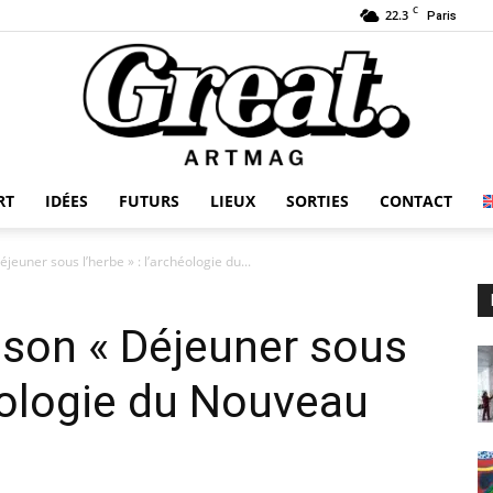
C
22.3
Paris
RT
IDÉES
FUTURS
LIEUX
SORTIES
CONTACT
GREAT-
jeuner sous l’herbe » : l’archéologie du...
t son « Déjeuner sous
ARTMAG
héologie du Nouveau