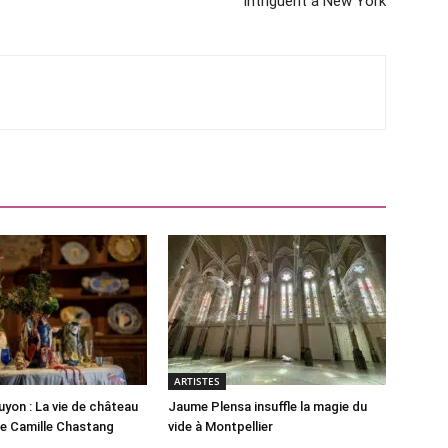
intriguent à New York
ARTISTES
yon : La vie de château
Jaume Plensa insuffle la magie du
ste Camille Chastang
vide à Montpellier