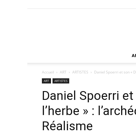
A
Accueil
ART
ARTISTES
Daniel Spoerri et son « Dé
ART
ARTISTES
Daniel Spoerri e
l’herbe » : l’arc
Réalisme