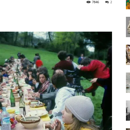
7846
2