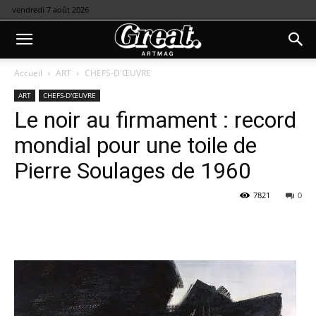
vendredi 7 août 2026
Accueil
ART
CHEFS-D'ŒUVRE
ART
CHEFS-D'ŒUVRE
Le noir au firmament : record
mondial pour une toile de
Pierre Soulages de 1960
7821
0