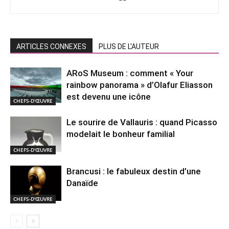
ARTICLES CONNEXES
PLUS DE L'AUTEUR
ARoS Museum : comment « Your
rainbow panorama » d’Olafur Eliasson
est devenu une icône
CHEFS-D'ŒUVRE
Le sourire de Vallauris : quand Picasso
modelait le bonheur familial
CHEFS-D'ŒUVRE
Brancusi : le fabuleux destin d’une
Danaïde
CHEFS-D'ŒUVRE