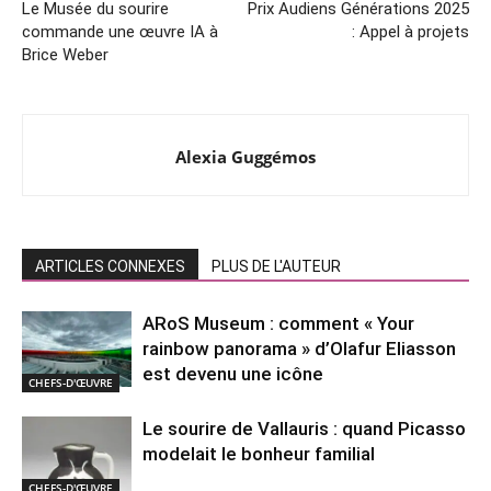
Le Musée du sourire
Prix Audiens Générations 2025
commande une œuvre IA à
: Appel à projets
Brice Weber
Alexia Guggémos
ARTICLES CONNEXES
PLUS DE L'AUTEUR
ARoS Museum : comment « Your
rainbow panorama » d’Olafur Eliasson
est devenu une icône
CHEFS-D'ŒUVRE
Le sourire de Vallauris : quand Picasso
modelait le bonheur familial
CHEFS-D'ŒUVRE