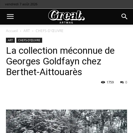
vendredi 7 août 2026
Accueil
ART
CHEFS-D'ŒUVRE
ART
CHEFS-D'ŒUVRE
La collection méconnue de
Georges Goldfayn chez
Berthet-Aittouarès
1759
0