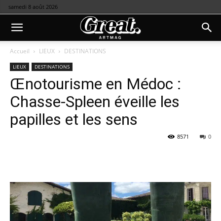
samedi 8 août 2026
Accueil
LIEUX
DESTINATIONS
LIEUX
DESTINATIONS
Œnotourisme en Médoc :
Chasse-Spleen éveille les
papilles et les sens
8571
0