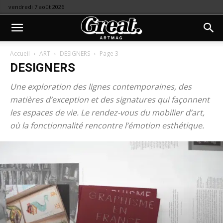
vendredi 7 août 2026
Accueil
ART
DESIGNERS
Page 3
DESIGNERS
Une exploration des lignes contemporaines, des
matières d’exception et des signatures qui façonnent
les espaces de vie. Le rendez-vous du mobilier d’art,
où la fonctionnalité rencontre l’émotion esthétique.