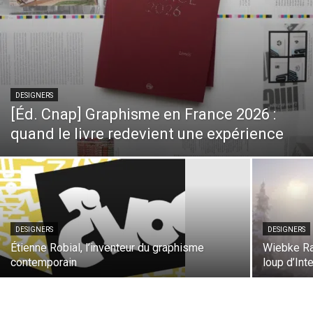
DESIGNERS
[Éd. Cnap] Graphisme en France 2026 :
quand le livre redevient une expérience
DESIGNERS
DESIGNERS
Étienne Robial, l’inventeur du graphisme
Wiebke Rau
contemporain
loup d’In