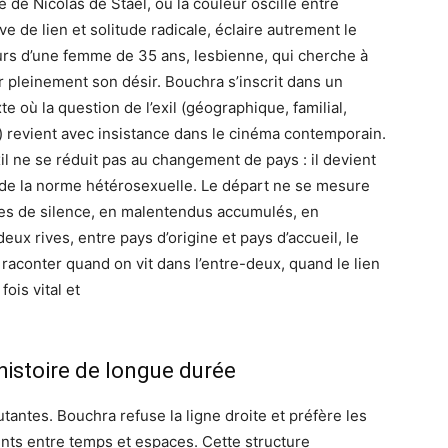
e de Nicolas de Staël, où la couleur oscille entre
ive de lien et solitude radicale, éclaire autrement le
rs d’une femme de 35 ans, lesbienne, qui cherche à
r pleinement son désir. Bouchra s’inscrit dans un
te où la question de l’exil (géographique, familial,
) revient avec insistance dans le cinéma contemporain.
’exil ne se réduit pas au changement de pays : il devient
il de la norme hétérosexuelle. Le départ ne se mesure
es de silence, en malentendus accumulés, en
ux rives, entre pays d’origine et pays d’accueil, le
 raconter quand on vit dans l’entre-deux, quand le lien
fois vital et
 histoire de longue durée
utantes. Bouchra refuse la ligne droite et préfère les
ents entre temps et espaces. Cette structure