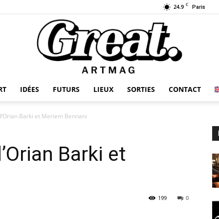
C
24.9
Paris
RT
IDÉES
FUTURS
LIEUX
SORTIES
CONTACT
GREAT-
 d’Orian Barki et Meriem Bennani
’Orian Barki et
ARTMAG
199
0