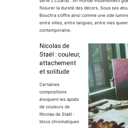
série 2 Lizards : un monde visuellement glacé
fissurer la dureté des décors. Sous ses atour
Bouchra s’offre ainsi comme une ode lumineu
entre villes, entre langues, entre vies quee
contemporaine.
Nicolas de
Staël : couleur,
attachement
et solitude
Certaines
compositions
évoquent les aplats
de couleurs de
Nicolas de Staël :
blocs chromatiques