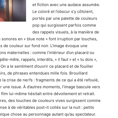
et fiction avec une audace assumée.
Le coloré et l’obscur s’y côtoient,
portés par une palette de couleurs
pop qui surgissent parfois comme
des rappels visuels, à la manière de
 sonores en « blue note » font irruption par touches,
es de couleur sur fond noir. L’image évoque une
ons maternelles : comme l’intérieur d’un placard ou
le-mêle, rappels, interdits, « il faut » et « tu dois »,
On a le sentiment d’ouvrir ce placard et de fouiller
rs, de phrases entendues mille fois. Brouillard
 la crise de nerfs : fragments de ce qui a été refoulé,
her une issue. À d’autres moments, l’image bascule vers
 film lui-même hésitait entre dévoilement et retrait.
res, des touches de couleurs vives surgissent comme
e à de véritables post-it collés sur la nuit : petits
uelque chose au personnage autant qu’au spectateur.