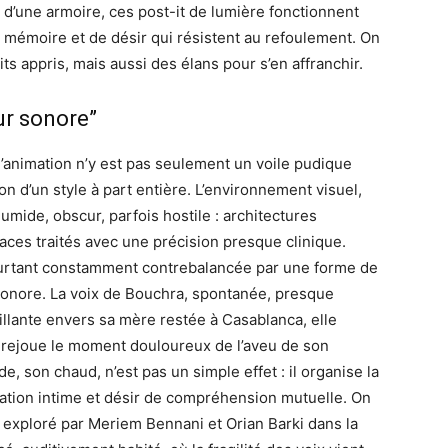
 d’une armoire, ces post-it de lumière fonctionnent
mémoire et de désir qui résistent au refoulement. On
ts appris, mais aussi des élans pour s’en affranchir.
ur sonore”
l’animation n’y est pas seulement un voile pudique
ion d’un style à part entière. L’environnement visuel,
ide, obscur, parfois hostile : architectures
faces traités avec une précision presque clinique.
urtant constamment contrebalancée par une forme de
 sonore. La voix de Bouchra, spontanée, presque
illante envers sa mère restée à Casablanca, elle
e rejoue le moment douloureux de l’aveu de son
e, son chaud, n’est pas un simple effet : il organise la
isation intime et désir de compréhension mutuelle. On
à exploré par Meriem Bennani et Orian Barki dans la