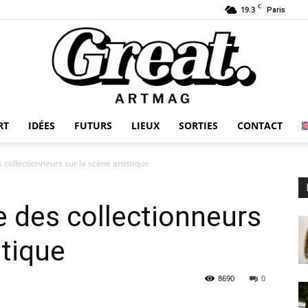
C
19.3
Paris
RT
IDÉES
FUTURS
LIEUX
SORTIES
CONTACT
GREAT-
s collectionneurs sur la scène artistique
ce des collectionneurs
ARTMAG
stique
8690
0