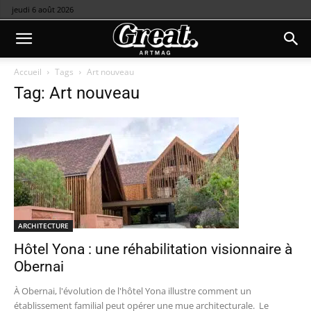
jeudi 6 août 2026
Accueil
Tags
Art nouveau
Tag: Art nouveau
ARCHITECTURE
Hôtel Yona : une réhabilitation visionnaire à
Obernai
À Obernai, l'évolution de l'hôtel Yona illustre comment un
établissement familial peut opérer une mue architecturale. Le