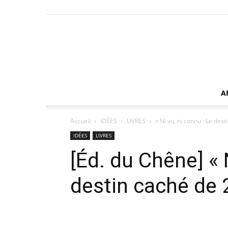
A
Accueil
IDÉES
LIVRES
« Ni vu, ni connu : Le dest
IDÉES
LIVRES
[Éd. du Chêne] « 
destin caché de 