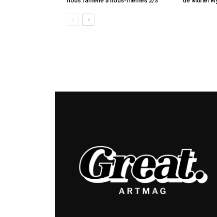
nous ramène à nous-mêmes 2/3
de Muriel W