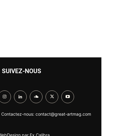
SUIVEZ-NOUS
Contactez-nous:
contact@great-artmag.com
WebDesign par
Ex Calibra