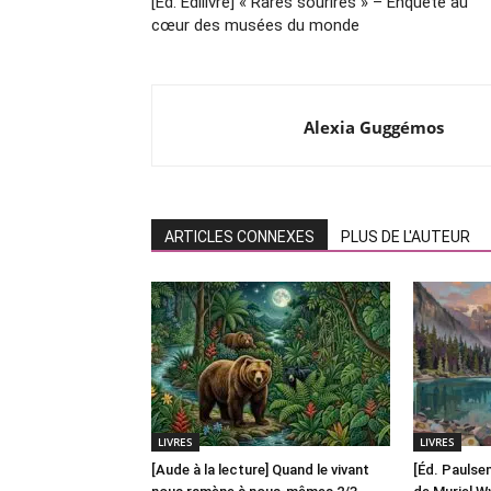
[Éd. Édilivre] « Rares sourires » – Enquête au
cœur des musées du monde
Alexia Guggémos
ARTICLES CONNEXES
PLUS DE L'AUTEUR
LIVRES
LIVRES
[Aude à la lecture] Quand le vivant
[Éd. Paulsen