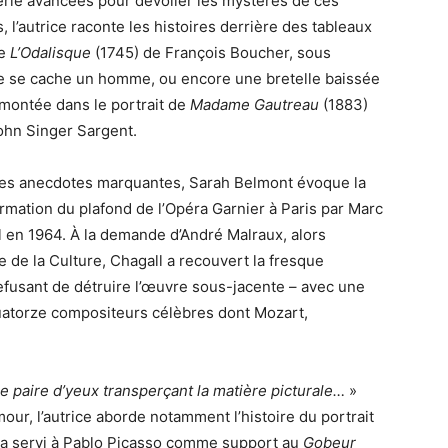
erie avancées pour dévoiler les mystères de ces
 l’autrice raconte les histoires derrière des tableaux
ue
L’Odalisque
(1745) de François Boucher, sous
le se cache un homme, ou encore une bretelle baissée
emontée dans le portrait de
Madame Gautreau
(1883)
ohn Singer Sargent.
les anecdotes marquantes, Sarah Belmont évoque la
rmation du plafond de l’Opéra Garnier à Paris par Marc
 en 1964. À la demande d’André Malraux, alors
e de la Culture, Chagall a recouvert la fresque
fusant de détruire l’œuvre sous-jacente – avec une
atorze compositeurs célèbres dont Mozart,
une paire d’yeux transperçant la matière picturale…
»
r, l’autrice aborde notamment l’histoire du portrait
ui a servi à Pablo Picasso comme support au
Gobeur