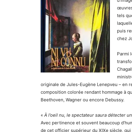
d’imag
œuvres,
tels q
laquel
puis r
chez J
Parmi 
transfo
Chagall
ministr
originale de Jules-Eugène Lenepveu – en re
composition colorée rendant hommage à qu
Beethoven, Wagner ou encore Debussy.
«
À l’oeil nu, le spectateur saura détecter 
Avec pertinence et souvent beaucoup d’humou
de cet officier supérieur du XIXe siècle, q