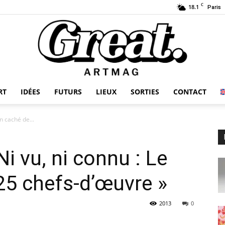
C
18.1
Paris
RT
IDÉES
FUTURS
LIEUX
SORTIES
CONTACT
GREAT-
in caché de...
Ni vu, ni connu : Le
ARTMAG
25 chefs-d’œuvre »
2013
0